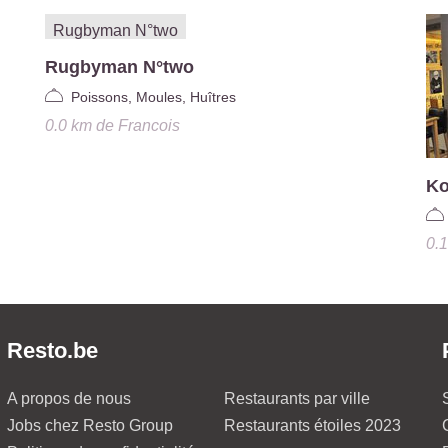
Rugbyman N°two
Poissons, Moules, Huîtres
0.0 km
de
Francois
Ko
0.
Resto.be
A propos de nous
Restaurants par ville
Jobs chez Resto Group
Restaurants étoiles 2023