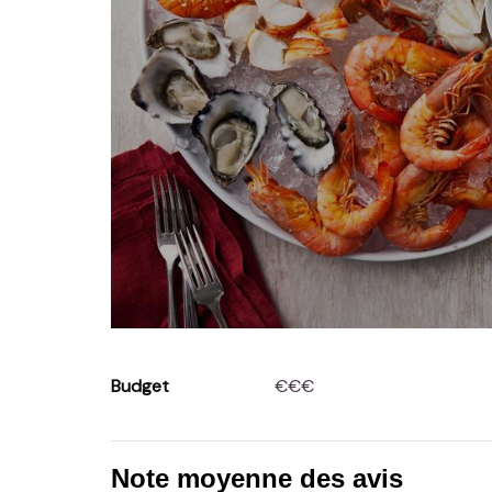
Budget
€€€
Note moyenne des avis