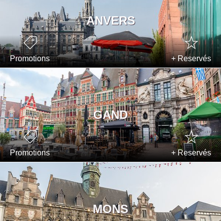
ANVERS
Promotions
+ Reservés
GAND
Promotions
+ Reservés
MONS