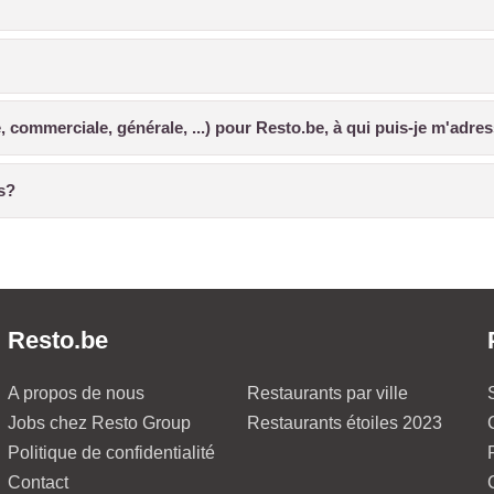
, commerciale, générale, ...) pour Resto.be, à qui puis-je m'adres
is?
Resto.be
A propos de nous
Restaurants par ville
Jobs chez Resto Group
Restaurants étoiles 2023
Politique de confidentialité
Contact