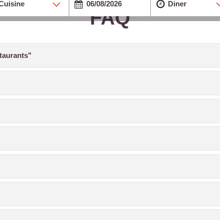
Cuisine
Diner
FAQ
taurants"