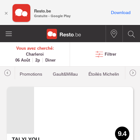
Resto.be
×
Download
Gratuite - Google Play
Vous avez cherché:
Charleroi
Filtrer
06 Août
2p
Diner
Promotions
Gault&Millau
Étoilés Michelin
Les p
9.4
TAI YI YOU