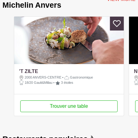
Michelin Anvers
'T ZILTE
N
2000 ANVERS-CENTRE
•
Gastronomique
18/20 Gault&Millau
•
3 étoiles
Trouver une table