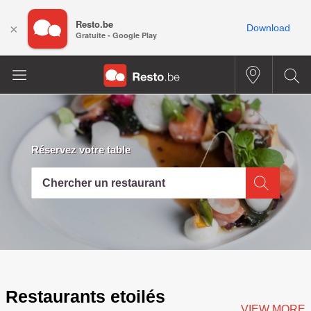
Resto.be
×
Download
Gratuite - Google Play
Réservez votre table
Chercher un restaurant
Restaurants etoilés
VIEW MORE