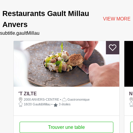
Restaurants Gault Millau
VIEW MORE
Anvers
subtitle.gaultMillau
'T ZILTE
N
2000 ANVERS-CENTRE
•
Gastronomique
18/20 Gault&Millau
•
3 étoiles
Trouver une table