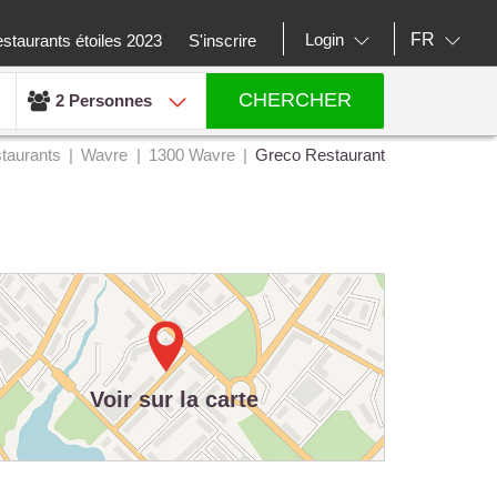
FR
Login
staurants étoiles 2023
S'inscrire
CHERCHER
2 Personnes
taurants
Wavre
1300 Wavre
Greco Restaurant
Voir sur la carte