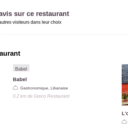
vis sur ce restaurant
utres visiteurs dans leur choix
aurant
Babel
Gastronomique, Libanaise
0.2 km
de
Greco Restaurant
L'