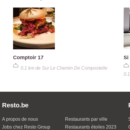
Comptoir 17
Si
0.1 km
de
Sur Le Chemin De Compostelle
0.
Resto.be
A propos de nous
Restaurants par ville
Jobs chez Resto Group
Restaurants étoiles 2023