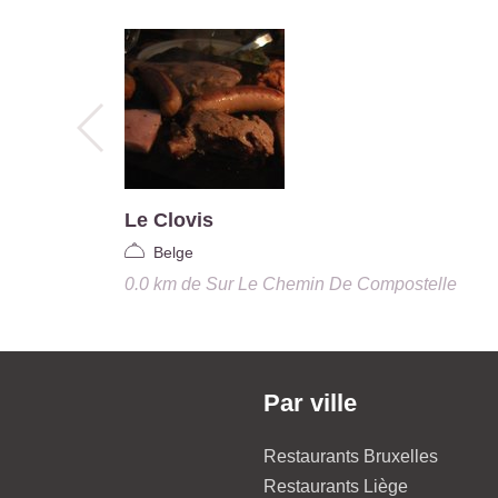
Le Clovis
Belge
0.0 km
de
Sur Le Chemin De Compostelle
Par ville
Restaurants Bruxelles
Restaurants Liège