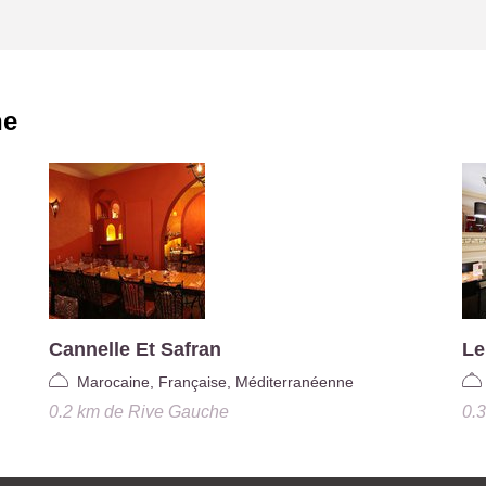
he
Cannelle Et Safran
Le
Marocaine, Française, Méditerranéenne
0.2 km
de
Rive Gauche
0.