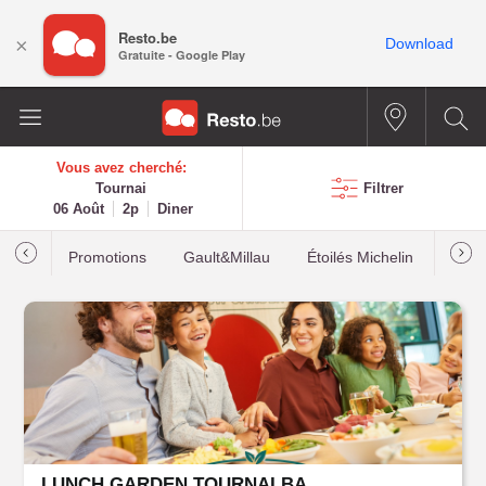
Resto.be
×
Download
Gratuite - Google Play
Vous avez cherché:
Tournai
Filtrer
06 Août
2p
Diner
Promotions
Gault&Millau
Étoilés Michelin
Les p
LUNCH GARDEN TOURNAI BASTIONS