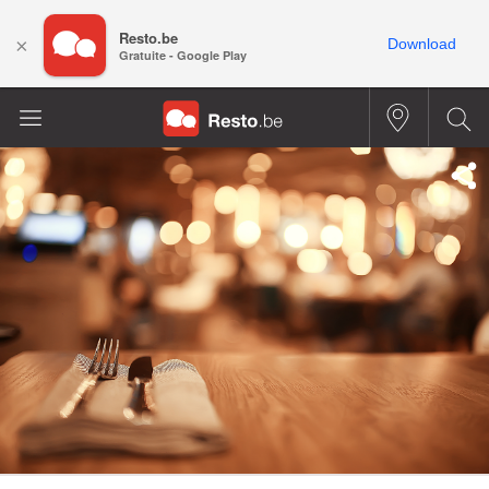
Resto.be
×
Download
Gratuite - Google Play