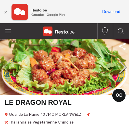
Resto.be
×
Download
Gratuite - Google Play
0.0
LE DRAGON ROYAL
Quai de La Haine
43
7140 MORLANWELZ
Thaïlandaise
Végétarienne
Chinoise