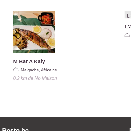
L'
M Bar A Kaly
Malgache, Africaine
0.2 km
de
No Maison
Resto.be