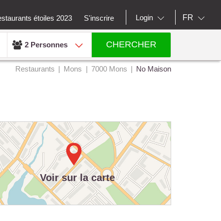
FR
Login
staurants étoiles 2023
S'inscrire
CHERCHER
2 Personnes
Restaurants
Mons
7000 Mons
No Maison
Voir sur la carte