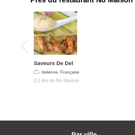
Saveurs De Del
Italienne, Française
0.1 km
de
No Maison
Par ville