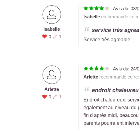
Avis du:
03/
Isabelle
recommande ce res
Isabelle
service très agrea
0
1
Service très agreable
Avis du:
24/
Arlette
recommande ce res
Arlette
endroit chaleureux
0
1
Endroit chaleureux, servic
également au niveau du p
fin d après midi, beaucoup
parents pourraient interven