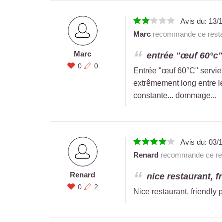
Avis du:
13/
Marc
recommande ce resta
Marc
entrée "œuf 60°c" s
0
0
Entrée "œuf 60°C" servie f
extrêmement long entre le
constante... dommage...
Avis du:
03/
Renard
recommande ce res
Renard
nice restaurant, f
0
2
Nice restaurant, friendly