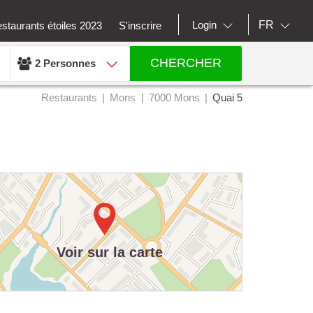
FR
Login
staurants étoiles 2023
S'inscrire
CHERCHER
2 Personnes
Restaurants
Mons
7000 Mons
Quai 5
Voir sur la carte