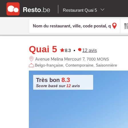
Restaurant Quai 5
Quai 5
8.3
•
12
avis
Avenue Melina Mercouri
7
7000 MONS
Belgo-française
Contemporaine
Saisonnière
8.3
Très bon
Score basé sur
12
avis