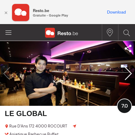
Resto.be
×
Download
Gratuite - Google Play
7.0
LE GLOBAL
Rue D'Ans 172
4000 ROCOURT
Asiatique
Barbecue
Buffet