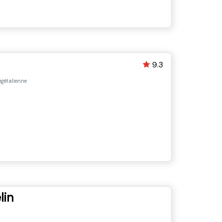
9.3
gétalienne
lin