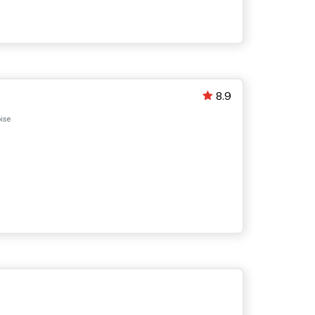
8.9
ise