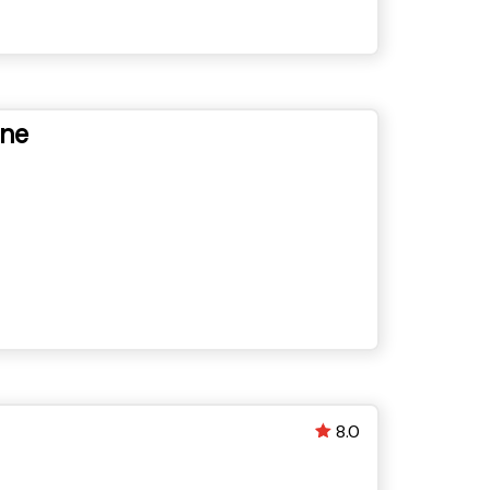
gne
8.0