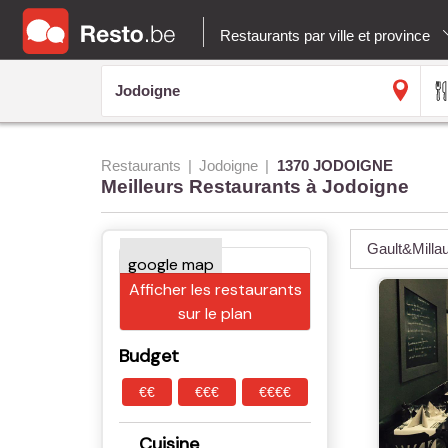
Restaurants par ville et province
Restaurants
Jodoigne
1370 JODOIGNE
Meilleurs Restaurants à Jodoigne
Gault&Milla
Afficher les restaurants
sur le plan
Budget
€€
€€€
€€€€
Cuisine