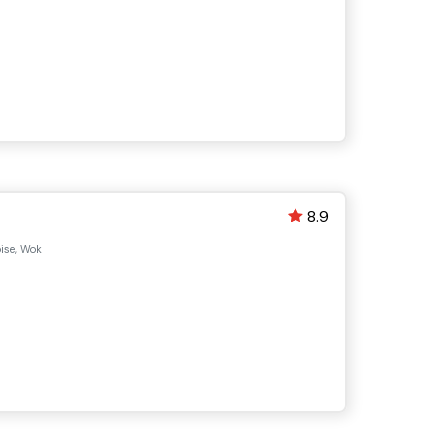
8.9
ise, Wok