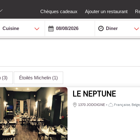
Chèques cadeaux
Ajouter un restaurant
Re
Cuisine
Diner
u
(3)
Étoilés Michelin
(1)
LE NEPTUNE
•
Française, Belge,
1370 JODOIGNE