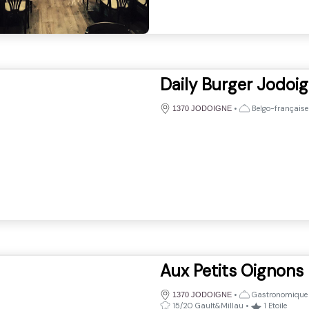
Daily Burger Jodoi
•
Belgo-française
1370 JODOIGNE
Aux Petits Oignons
•
Gastronomique
1370 JODOIGNE
15/20 Gault&Millau
•
1
Etoile