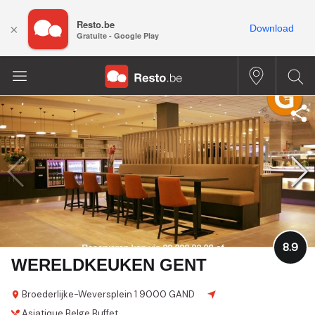
Resto.be
×
Download
Gratuite - Google Play
8.9
WERELDKEUKEN GENT
Broederlijke-Weversplein 1
9000 GAND
Asiatique
Belge
Buffet