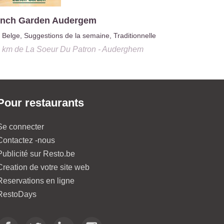
nch Garden Audergem
Chez Tam
Belge, Suggestions de la semaine, Traditionnelle
0.4 km
d
4 km
de
La Soeur Du Patron - Auderghem
Pour restaurants
Se connecter
Contactez -nous
Publicité sur Resto.be
Creation de votre site web
Reservations en ligne
RestoDays