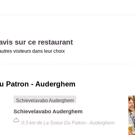
vis sur ce restaurant
utres visiteurs dans leur choix
u Patron - Auderghem
Schievelavabo Auderghem
0.3 km
de
La Soeur Du Patron - Auderghem