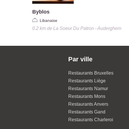
Byblos
Libanaise
0.2 km
de
La Soeur Du Patron - Auderghem
Par ville
Restaurants Bruxelles
Restaurants Liège
Restaurants Namur
Restaurants Mons
Restaurants Anvers
Restaurants Gand
Restaurants Charleroi