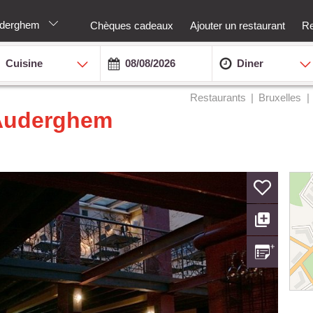
auderghem
Chèques cadeaux
Ajouter un restaurant
Re
Cuisine
Diner
Restaurants
Bruxelles
 Auderghem