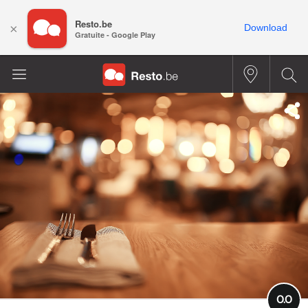
Resto.be
×
Download
Gratuite - Google Play
0.0