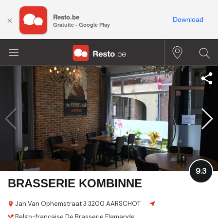
Resto.be
×
Download
Gratuite - Google Play
9.3
BRASSERIE KOMBINNE
Jan Van Ophemstraat 3
3200 AARSCHOT
Belgo-française
De Brasserie
Flamande