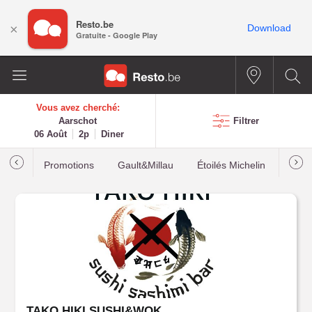
Resto.be
×
Download
Gratuite - Google Play
Vous avez cherché:
Aarschot
Filtrer
06 Août
2p
Diner
Promotions
Gault&Millau
Étoilés Michelin
Les p
TAKO HIKI SUSHI&WOK