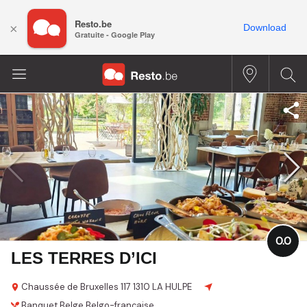
Resto.be
×
Download
Gratuite - Google Play
0.0
LES TERRES D’ICI
Chaussée de Bruxelles 117
1310 LA HULPE
Banquet
Belge
Belgo-française