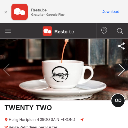
Resto.be
×
Download
Gratuite - Google Play
0.0
TWENTY TWO
Heilig Hartplein 4
3800 SAINT-TROND
Belge
Petit déjeuner
Burger