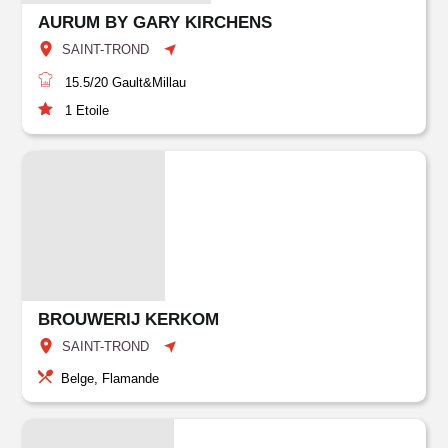
AURUM BY GARY KIRCHENS
SAINT-TROND
15.5/20
Gault&Millau
1
Etoile
BROUWERIJ KERKOM
SAINT-TROND
Belge, Flamande