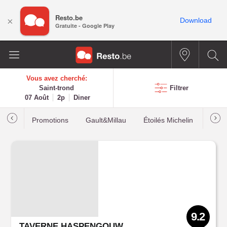
Resto.be
×
Download
Gratuite - Google Play
Vous avez cherché:
Saint-trond
Filtrer
07 Août
2p
Diner
Promotions
Gault&Millau
Étoilés Michelin
Les p
9.2
TAVERNE HASPENGOUW