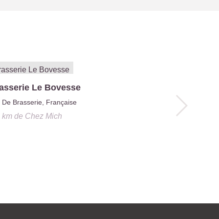
asserie Le Bovesse
Pépite - 
De Brasserie, Française
Française
1 km
de
Chez Mich
0.6 km
de
Ch