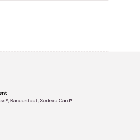
ent
ass®, Bancontact, Sodexo Card®