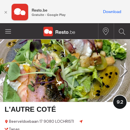
Resto.be
×
Download
Gratuite - Google Play
9.2
L'AUTRE COTÉ
Beerveldsebaan 17
9080 LOCHRISTI
Tapas