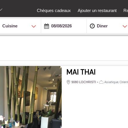
Chèques cadeaux
Ajouter un restaurant
Re
Cuisine
Diner
MAI THAI
•
Asiatique, Orien
9080 LOCHRISTI