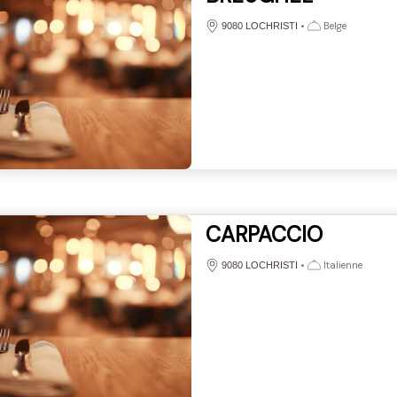
•
Belge
9080 LOCHRISTI
CARPACCIO
•
Italienne
9080 LOCHRISTI