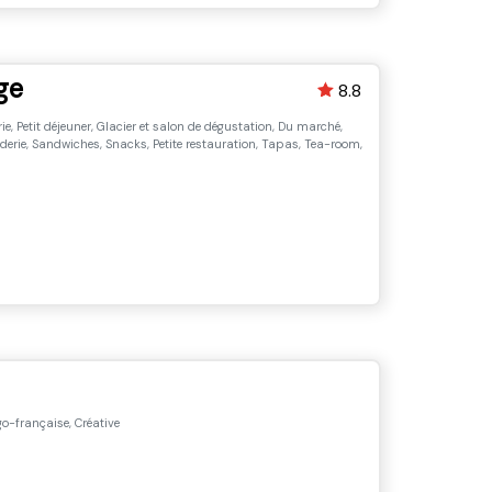
ge
8.8
ie, Petit déjeuner, Glacier et salon de dégustation, Du marché,
aderie, Sandwiches, Snacks, Petite restauration, Tapas, Tea-room,
go-française, Créative