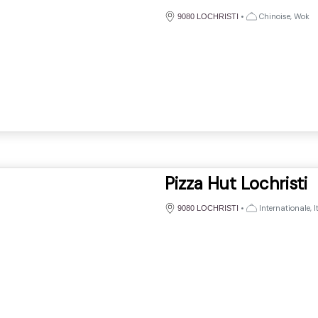
•
Chinoise, Wok
9080 LOCHRISTI
Pizza Hut Lochristi
•
Internationale, I
9080 LOCHRISTI