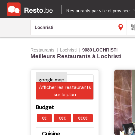
Restaurants par ville et province
Restaurants
Lochristi
9080 LOCHRISTI
Meilleurs Restaurants à Lochristi
Afficher les restaurants
sur le plan
Budget
€€
€€€
€€€€
Cuisine