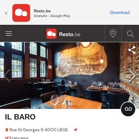
Resto.be
×
Download
Gratuite - Google Play
0.0
IL BARO
Rue St Georges 9
4000 LIEGE
Française