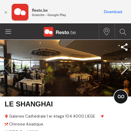
Resto.be
×
Download
Gratuite - Google Play
0.0
LE SHANGHAI
Galeries Cathédrale 1 er étage
104
4000 LIEGE
Chinoise
Asiatique