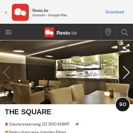
Resto.be
×
Download
Gratuite - Google Play
9.0
THE SQUARE
Diestersteenweg 212
3510 KERMT
Belgo-française
Viandes
Pâtes