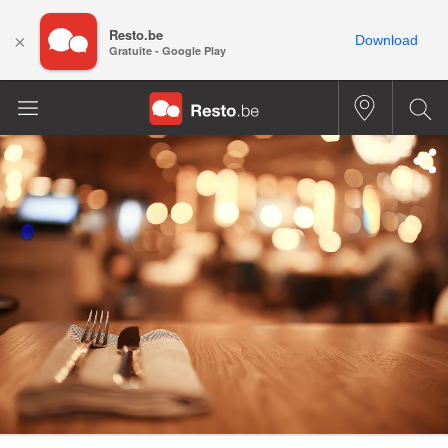
Resto.be
×
Download
Gratuite - Google Play