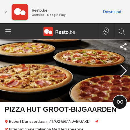
Resto.be
×
Download
Gratuite - Google Play
0.0
PIZZA HUT GROOT-BIJGAARDEN
Robert Dansaertlaan , 7
1702 GRAND-BIGARD
Internationale
Italienne
Méditerranéenne