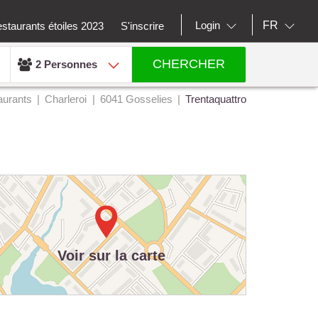
FR
Login
staurants étoiles 2023
S'inscrire
CHERCHER
2 Personnes
aurants
Charleroi
6041 Gosselies
Trentaquattro
Voir sur la carte