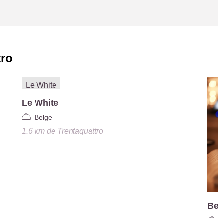
tro
Le White
Belge
1.6 km
de
Trentaquattro
Be