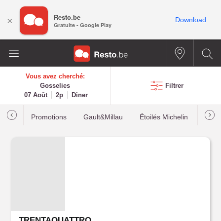
Resto.be
×
Download
Gratuite - Google Play
Vous avez cherché:
Gosselies
Filtrer
07 Août
2p
Diner
Promotions
Gault&Millau
Étoilés Michelin
Les p
TRENTAQUATTRO