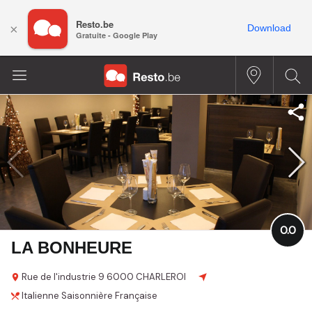
Resto.be
×
Download
Gratuite - Google Play
0.0
LA BONHEURE
Rue de l'industrie
9
6000 CHARLEROI
Italienne
Saisonnière
Française