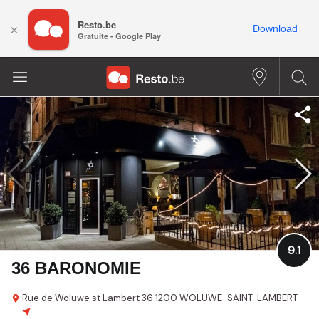
Resto.be
×
Download
Gratuite - Google Play
9.1
36 BARONOMIE
Rue de Woluwe st Lambert 36
1200 WOLUWE-SAINT-LAMBERT