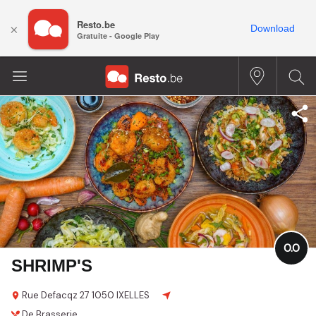
Resto.be
×
Download
Gratuite - Google Play
0.0
SHRIMP'S
Rue Defacqz 27
1050 IXELLES
De Brasserie