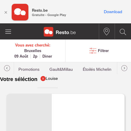
Resto.be
×
Download
Gratuite - Google Play
Vous avez cherché:
Bruxelles
Filtrer
09 Août
2p
Diner
Promotions
Gault&Millau
Étoilés Michelin
Les p
Louise
Votre séléction