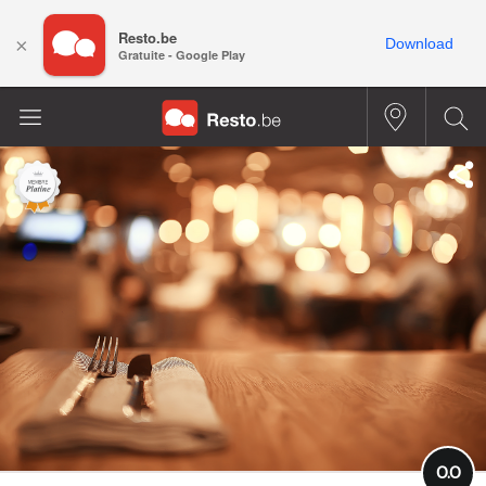
Resto.be
×
Download
Gratuite - Google Play
0.0