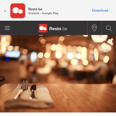
Resto.be
×
Download
Gratuite - Google Play