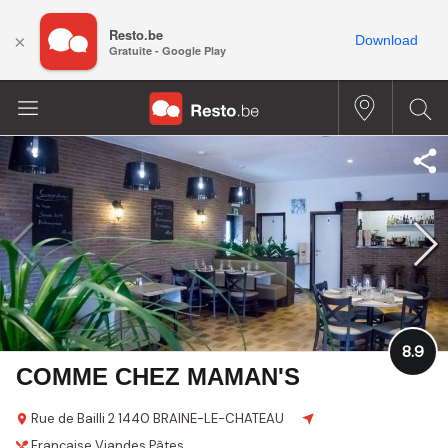
Resto.be
×
Download
Gratuite - Google Play
8.9
COMME CHEZ MAMAN'S
Rue de Bailli 2
1440 BRAINE-LE-CHATEAU
Française
Viandes
Pâtes