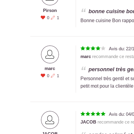
Pirson
bonne cuisine bon 
0
1
Bonne cuisine Bon rapport
Avis du:
22/
marc
recommande ce resta
marc
personnel très gen
0
1
Personnel très gentil et s
petit mot pour la clientèle
Avis du:
04/
JACOB
recommande ce res
JACOB