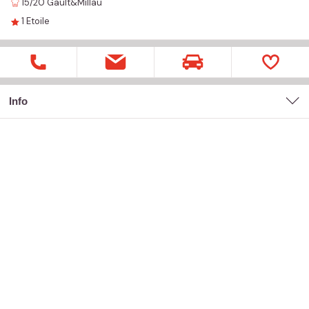
15/20
Gault&Millau
1
Etoile
Info