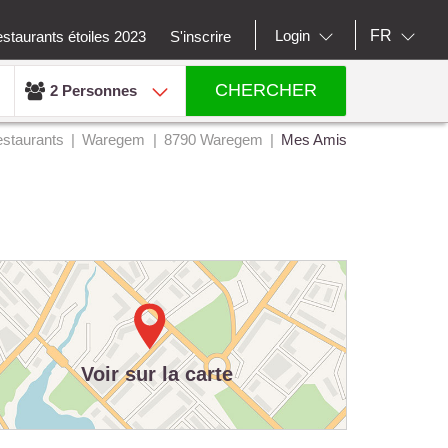
FR
Login
staurants étoiles 2023
S'inscrire
CHERCHER
2 Personnes
staurants
Waregem
8790 Waregem
Mes Amis
Voir sur la carte