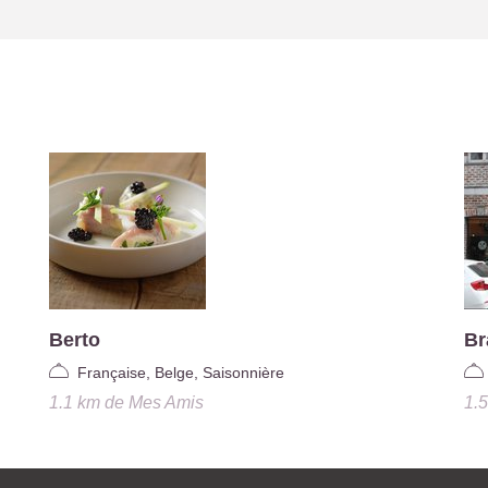
Berto
Br
Française, Belge, Saisonnière
1.1 km
de
Mes Amis
1.