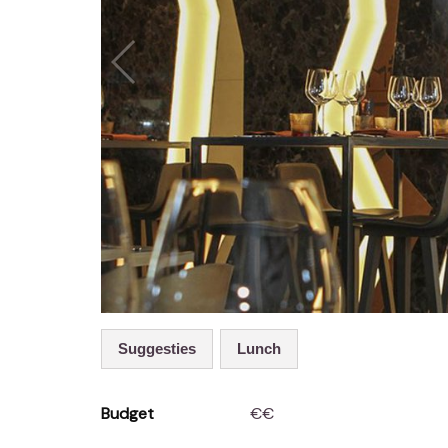
Suggesties
Lunch
Budget
€€