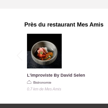
Près du restaurant
Mes Amis
L'improviste By David Selen
Bistronomie
0.7 km
de
Mes Amis