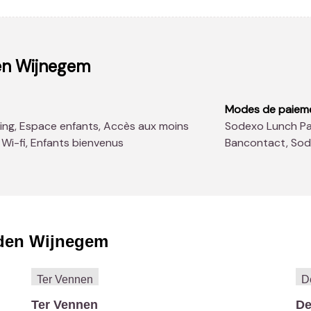
en Wijnegem
Modes de paiem
Sodexo Lunch Pass®, American Express, Master Card, Visa,
 Wi-fi, Enfants bienvenus
Bancontact, So
den Wijnegem
Ter Vennen
De