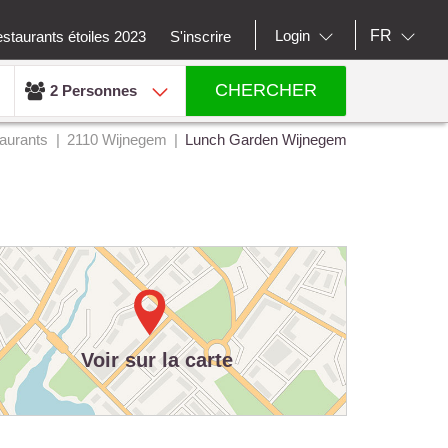
FR
Login
staurants étoiles 2023
S'inscrire
CHERCHER
2 Personnes
aurants
2110 Wijnegem
Lunch Garden Wijnegem
Voir sur la carte