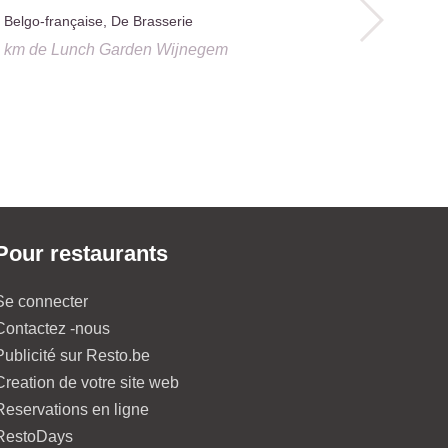
Belgo-française, De Brasserie
Chinoise
8 km
de
Lunch Garden Wijnegem
1.8 km
de
Lu
Pour restaurants
Se connecter
Contactez -nous
Publicité sur Resto.be
Creation de votre site web
Reservations en ligne
RestoDays