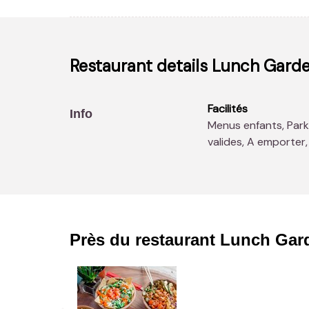
Restaurant details
Lunch Gard
Facilités
Info
Menus enfants, Parking, Espace enfants, Accès aux moins
valides, A emporter,
Près du restaurant
Lunch Gar