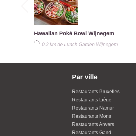
Hawaiian Poké Bowl Wijnegem
0.3 km
de
Lunch Garden Wijnegem
Par ville
Restaurants Bruxelles
Restaurants Liège
Restaurants Namur
Restaurants Mons
Restaurants Anvers
Restaurants Gand