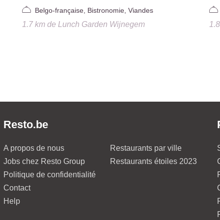
Belgo-française, Bistronomie, Viandes
1.7 km
de
Lunch Garden Wijnegem
1.
Resto.be
A propos de nous
Restaurants par ville
Jobs chez Resto Group
Restaurants étoiles 2023
Politique de confidentialité
Contact
Help