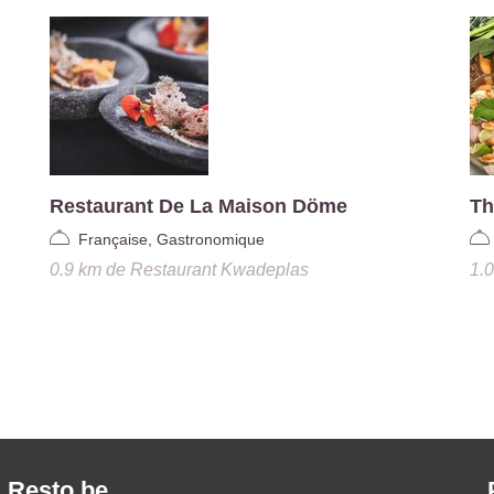
Restaurant De La Maison Döme
Th
Française, Gastronomique
0.9 km
de
Restaurant Kwadeplas
1.
Resto.be