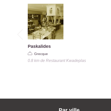
Paskalides
Grecque
0.8 km
de
Restaurant Kwadeplas
Par ville