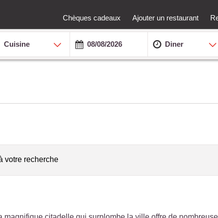
Chèques cadeaux
Ajouter un restaurant
Re
Cuisine
Diner
à votre recherche
 magnifique citadelle qui surplombe la ville offre de nombreus