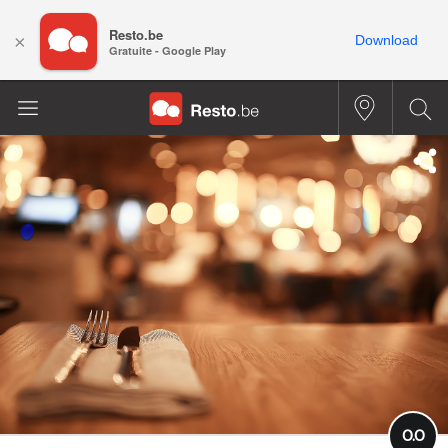
Resto.be
×
Download
Gratuite - Google Play
0.0