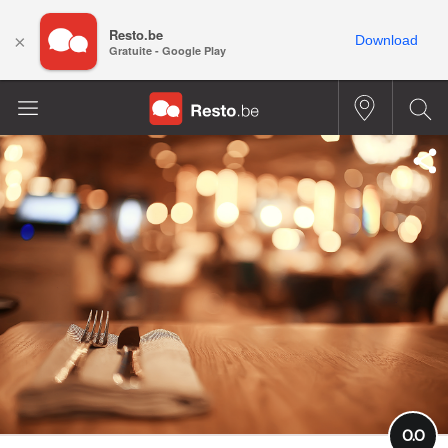
Resto.be
×
Download
Gratuite - Google Play
0.0