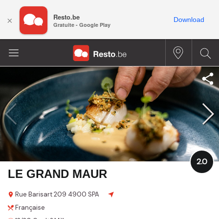
Resto.be
×
Download
Gratuite - Google Play
2.0
LE GRAND MAUR
Rue Barisart
209
4900 SPA
Française