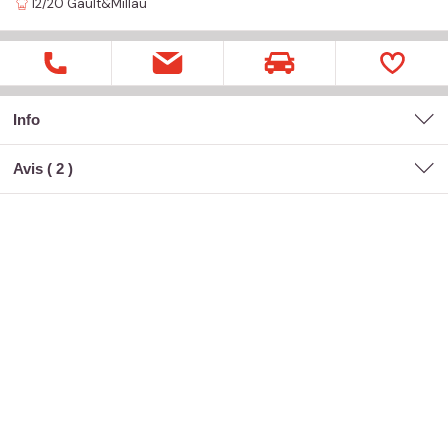
12/20
Gault&Millau
Info
Avis (
2
)