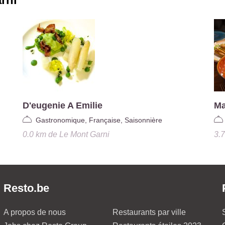
D'eugenie A Emilie
Ma
Gastronomique, Française, Saisonnière
0.0 km
de
Le Mont Garni
3.
Resto.be
A propos de nous
Restaurants par ville