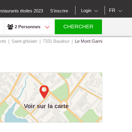
FR
Login
staurants étoiles 2023
S'inscrire
CHERCHER
2 Personnes
nts
Saint-ghislain
7331 Baudour
Le Mont Garni
Voir sur la carte