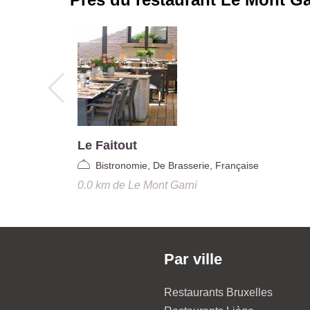
Le Faitout
Bistronomie, De Brasserie, Française
0.0 km
de
Le Mont Garni
Par ville
Restaurants Bruxelles